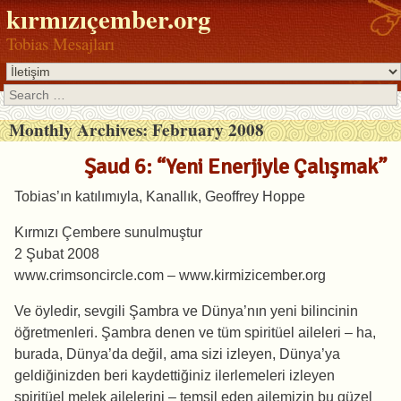
kırmızıçember.org
Tobias Mesajları
Search
Monthly Archives:
February 2008
Şaud 6: “Yeni Enerjiyle Çalışmak”
Tobias’ın katılımıyla, Kanallık, Geoffrey Hoppe
Kırmızı Çembere sunulmuştur
2 Şubat 2008
www.crimsoncircle.com – www.kirmizicember.org
Ve öyledir, sevgili Şambra ve Dünya’nın yeni bilincinin
öğretmenleri. Şambra denen ve tüm spiritüel aileleri – ha,
burada, Dünya’da değil, ama sizi izleyen, Dünya’ya
geldiğinizden beri kaydettiğiniz ilerlemeleri izleyen
spiritüel melek ailelerini – temsil eden ailemizin bu güzel