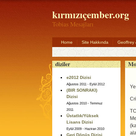
kırmızıçember.org
Tobias Mesajları
Home
Site Hakkında
Geoffrey
Mo
diziler
e2012 Dizisi
Ağustos 2011 - Eylül 2012
Ye
(BIR SONRAKI)
Dizisi
Cr
Ağustos 2010 - Temmuz
2011
TO
Üstatlık/Yüksek
Me
Lisans Dizisi
(k
Eylül 2009 - Haziran 2010
al
Geri Dönüş Dizisi