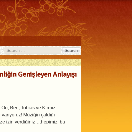
Search
nliğin Genişleyen Anlayışı
 Oo, Ben, Tobias ve Kırmızı
e varıyoruz! Müziğin çaldığı
ize izin verdiğiniz….hepimizi bu