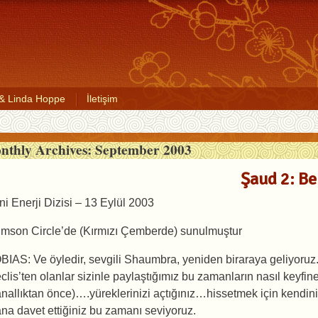
 & Linda Hoppe
İletişim
nthly Archives:
September 2003
Şaud 2: Be
ni Enerji Dizisi – 13 Eylül 2003
imson Circle’de (Kırmızı Çemberde) sunulmuştur
BIAS: Ve öyledir, sevgili Shaumbra, yeniden biraraya geliyoruz.
clis’ten olanlar sizinle paylaştığımız bu zamanların nasıl keyfin
anallıktan önce)….yüreklerinizi açtığınız…hissetmek için kendin
ana davet ettiğiniz bu zamanı seviyoruz.