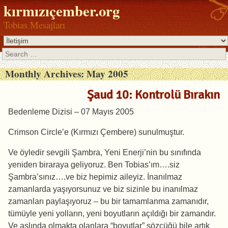
kırmızıçember.org
Tobias Mesajları
Search
Monthly Archives:
May 2005
Şaud 10: Kontrolü Bırakın
Bedenleme Dizisi – 07 Mayıs 2005
Crimson Circle’e (Kırmızı Çembere) sunulmuştur.
Ve öyledir sevgili Şambra, Yeni Enerji’nin bu sınıfında
yeniden biraraya geliyoruz. Ben Tobias’ım….siz
Şambra’sınız….ve biz hepimiz aileyiz. İnanılmaz
zamanlarda yaşıyorsunuz ve biz sizinle bu inanılmaz
zamanları paylaşıyoruz – bu bir tamamlanma zamanıdır,
tümüyle yeni yolların, yeni boyutların açıldığı bir zamandır.
Ve aslında olmakta olanlara “boyutlar” sözcüğü bile artık