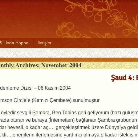
 & Linda Hoppe
İletişim
nthly Archives:
November 2004
Şaud 4: 
denleme Dizisi – 06 Kasım 2004
imson Circle’e (Kırmızı Çembere) sunulmuştur
 öyledir sevgili Şambra, Ben Tobias geri geliyorum (bazı gülüşm
rada oturan ve buraya (İnternetten) bağlanan Şambra grubunun e
dar hevesli, o kadar aç…. gerçekleştirmek üzere Dünya’ya geld
tekli….enerjilerin ilerlemesine yardımcı olmaya o kadar isteklis