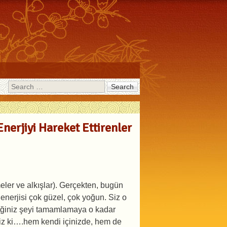
Search
Enerjiyi Hareket Ettirenler
eler ve alkışlar). Gerçekten, bugün
nerjisi çok güzel, çok yoğun. Siz o
iğiniz şeyi tamamlamaya o kadar
iniz ki….hem kendi içinizde, hem de