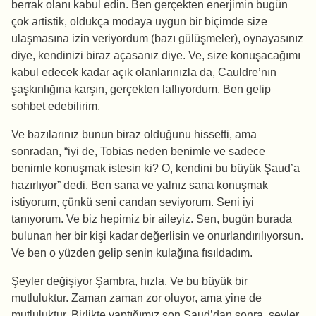
berrak olanı kabul edin. Ben gerçekten enerjimin bugün
çok artistik, oldukça modaya uygun bir biçimde size
ulaşmasına izin veriyordum (bazı gülüşmeler), oynayasınız
diye, kendinizi biraz açasanız diye. Ve, size konuşacağımı
kabul edecek kadar açık olanlarınızla da, Cauldre’nın
şaşkınlığına karşın, gerçekten laflıyordum. Ben gelip
sohbet edebilirim.
Ve bazılarınız bunun biraz olduğunu hissetti, ama
sonradan, “iyi de, Tobias neden benimle ve sadece
benimle konuşmak istesin ki? O, kendini bu büyük Şaud’a
hazırlıyor” dedi. Ben sana ve yalnız sana konuşmak
istiyorum, çünkü seni candan seviyorum. Seni iyi
tanıyorum. Ve biz hepimiz bir aileyiz. Sen, bugün burada
bulunan her bir kişi kadar değerlisin ve onurlandırılıyorsun.
Ve ben o yüzden gelip senin kulağına fısıldadım.
Şeyler değişiyor Şambra, hızla. Ve bu büyük bir
mutluluktur. Zaman zaman zor oluyor, ama yine de
mutluluktur. Birlikte yaptığımız son Şaud’dan sonra, şeyler