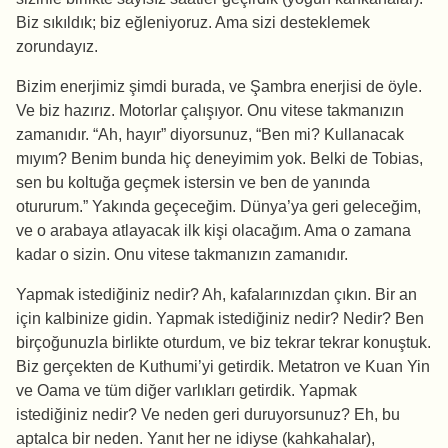
Biz sıkıldık; biz eğleniyoruz. Ama sizi desteklemek
zorundayız.
Bizim enerjimiz şimdi burada, ve Şambra enerjisi de öyle.
Ve biz hazırız. Motorlar çalışıyor. Onu vitese takmanızın
zamanıdır. “Ah, hayır” diyorsunuz, “Ben mi? Kullanacak
mıyım? Benim bunda hiç deneyimim yok. Belki de Tobias,
sen bu koltuğa geçmek istersin ve ben de yanında
otururum.” Yakında geçeceğim. Dünya’ya geri geleceğim,
ve o arabaya atlayacak ilk kişi olacağım. Ama o zamana
kadar o sizin. Onu vitese takmanızın zamanıdır.
Yapmak istediğiniz nedir? Ah, kafalarınızdan çıkın. Bir an
için kalbinize gidin. Yapmak istediğiniz nedir? Nedir? Ben
birçoğunuzla birlikte oturdum, ve biz tekrar tekrar konuştuk.
Biz gerçekten de Kuthumi’yi getirdik. Metatron ve Kuan Yin
ve Oama ve tüm diğer varlıkları getirdik. Yapmak
istediğiniz nedir? Ve neden geri duruyorsunuz? Eh, bu
aptalca bir neden. Yanıt her ne idiyse (kahkahalar),