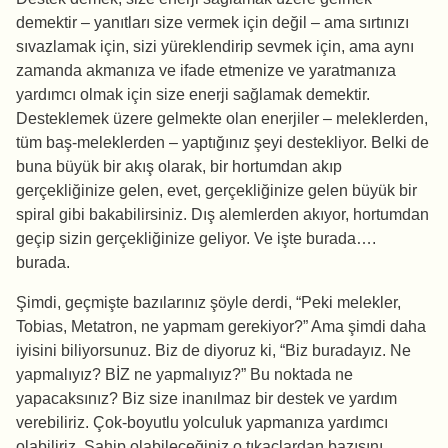
demektir – yanıtları size vermek için değil – ama sırtınızı
sıvazlamak için, sizi yüreklendirip sevmek için, ama aynı
zamanda akmanıza ve ifade etmenize ve yaratmanıza
yardımcı olmak için size enerji sağlamak demektir.
Desteklemek üzere gelmekte olan enerjiler – meleklerden,
tüm baş-meleklerden – yaptığınız şeyi destekliyor. Belki de
buna büyük bir akış olarak, bir hortumdan akıp
gerçekliğinize gelen, evet, gerçekliğinize gelen büyük bir
spiral gibi bakabilirsiniz. Dış alemlerden akıyor, hortumdan
geçip sizin gerçekliğinize geliyor. Ve işte burada….
burada.
Şimdi, geçmişte bazılarınız şöyle derdi, “Peki melekler,
Tobias, Metatron, ne yapmam gerekiyor?” Ama şimdi daha
iyisini biliyorsunuz. Biz de diyoruz ki, “Biz buradayız. Ne
yapmalıyız? BİZ ne yapmalıyız?” Bu noktada ne
yapacaksınız? Biz size inanılmaz bir destek ve yardım
verebiliriz. Çok-boyutlu yolculuk yapmanıza yardımcı
olabiliriz. Sahip olabileceğiniz o tıkaçlardan bazısını