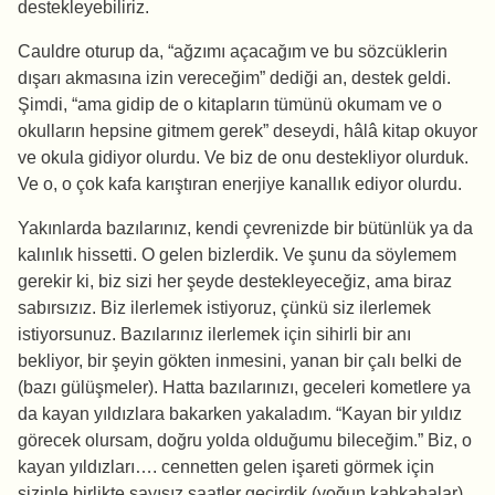
destekleyebiliriz.
Cauldre oturup da, “ağzımı açacağım ve bu sözcüklerin
dışarı akmasına izin vereceğim” dediği an, destek geldi.
Şimdi, “ama gidip de o kitapların tümünü okumam ve o
okulların hepsine gitmem gerek” deseydi, hâlâ kitap okuyor
ve okula gidiyor olurdu. Ve biz de onu destekliyor olurduk.
Ve o, o çok kafa karıştıran enerjiye kanallık ediyor olurdu.
Yakınlarda bazılarınız, kendi çevrenizde bir bütünlük ya da
kalınlık hissetti. O gelen bizlerdik. Ve şunu da söylemem
gerekir ki, biz sizi her şeyde destekleyeceğiz, ama biraz
sabırsızız. Biz ilerlemek istiyoruz, çünkü siz ilerlemek
istiyorsunuz. Bazılarınız ilerlemek için sihirli bir anı
bekliyor, bir şeyin gökten inmesini, yanan bir çalı belki de
(bazı gülüşmeler). Hatta bazılarınızı, geceleri kometlere ya
da kayan yıldızlara bakarken yakaladım. “Kayan bir yıldız
görecek olursam, doğru yolda olduğumu bileceğim.” Biz, o
kayan yıldızları…. cennetten gelen işareti görmek için
sizinle birlikte sayısız saatler geçirdik (yoğun kahkahalar).