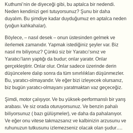
Kuthumi’nin de diyeceği gibi, bu aptalca bir nedendi.
Neden kendinizi geri tutuyorsunuz? Şunu bir daha
duyalım. Bu şimdiye kadar duyduğumuz en aptalca neden
(yoğun kahkahalar).
Böylece, – nasıl desek – onun üstesinden gelmek ve
ilerlemek zamanıdır. Yapmak istediğiniz şeyler var. Biz
nasıl mı biliyoruz? Çünkü siz bir Yaratıcı’sınız ve
Yaratıcı’ların yaptığı da budur; onlar yaratır. Onlar
gerçekleştirir. Onlar olur. Onlar sadece üzerinde derin
düşüncelere dalıp sonra da tüm sınırlılıkları düşünmezler.
Bu, yaratıcı-olmayandır. Ve eğer bizi izleyecek olursanız,
biz bugün yaratıcı-olmayanı yaratmaktan vaz geçeceğiz.
Şimdi, motor çalışıyor. Ve bu yüksek-performanslı bir yarış
arabası. Ve siz orada oturuyorsunuz. Ve benzin pahalı
biliyorsunuz ( bazı gülüşmeler), ve daha da pahalanıyor.
Ve eğer onu vitese takmazsanız ve kalbinizin arzusunu ve
ruhunuzun tutkusunu izlemezseniz olacak olan şudur….