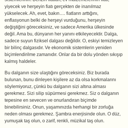
yiyecek ve herşeyin fiatı gerçekten de inanılmaz
yükselecek. Ah, evet, bakın…. fiatların arttığını,
enflasyonun belki de herşeyi vurduğunu, herşeyin
değiştiğini göreceksiniz, ve sadece Amerika ülkesinde
değil. Ama bu, dünyanın her yanını etkileyecektir. Dalga,
sadece suyun fiziksel dalgası değildir. O, eskiyi temizleyen
bir bilinç dalgasıdır. Ve ekonomik sistemlerin yeniden
biçimlendirilme zamanıdır. Onlar da bir dolu yönden sıkışıp
kalmış haldeler.
Bu dalganın size ulaştığını göreceksiniz. Biz burada
bulunan, bunu dinleyen kişilere az da olsa korkmalarını
söylemiyoruz, çünkü bu dalganın sizi altına alması
gerekmez. Sizi silip süpürmesi gerekmez. Siz o dalganın
tepesine en sevecen ve onurlandıran biçimde
binebilirsiniz. Onun, yaşamınızda herhangi bir zorluğa
neden olması gerekmez. Şambra enerjisinde olun. O düz,
yumuşak taş olun, o zarif, renkli, müzikal taş olun.