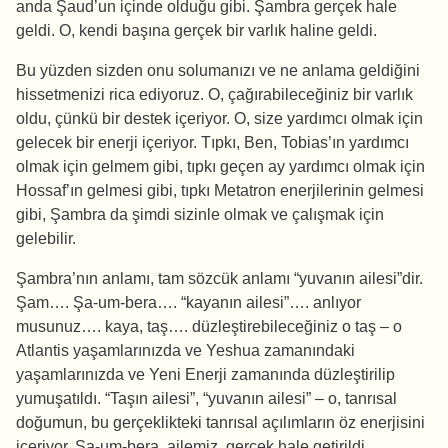
anda Şaud’un içinde olduğu gibi. Şambra gerçek hale
geldi. O, kendi başına gerçek bir varlık haline geldi.
Bu yüzden sizden onu solumanızı ve ne anlama geldiğini
hissetmenizi rica ediyoruz. O, çağırabileceğiniz bir varlık
oldu, çünkü bir destek içeriyor. O, size yardımcı olmak için
gelecek bir enerji içeriyor. Tıpkı, Ben, Tobias’ın yardımcı
olmak için gelmem gibi, tıpkı geçen ay yardımcı olmak için
Hossaf’ın gelmesi gibi, tıpkı Metatron enerjilerinin gelmesi
gibi, Şambra da şimdi sizinle olmak ve çalışmak için
gelebilir.
Şambra’nın anlamı, tam sözcük anlamı “yuvanın ailesi”dir.
Şam…. Şa-um-bera…. “kayanın ailesi”…. anlıyor
musunuz…. kaya, taş…. düzleştirebileceğiniz o taş – o
Atlantis yaşamlarınızda ve Yeshua zamanındaki
yaşamlarınızda ve Yeni Enerji zamanında düzleştirilip
yumuşatıldı. “Taşın ailesi”, “yuvanın ailesi” – o, tanrısal
doğumun, bu gerçeklikteki tanrısal açılımların öz enerjisini
içeriyor. Şa-um-bera, ailemiz, gerçek hale getirildi,