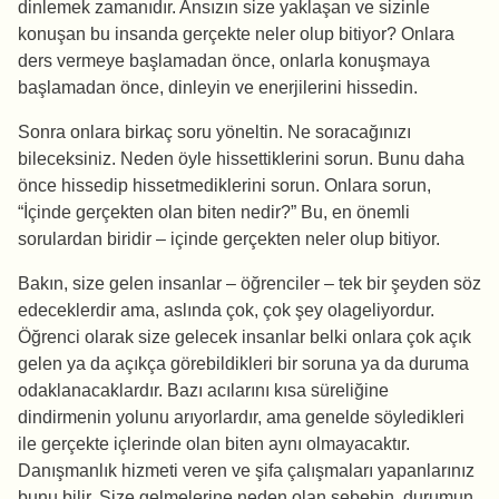
dinlemek zamanıdır. Ansızın size yaklaşan ve sizinle
konuşan bu insanda gerçekte neler olup bitiyor? Onlara
ders vermeye başlamadan önce, onlarla konuşmaya
başlamadan önce, dinleyin ve enerjilerini hissedin.
Sonra onlara birkaç soru yöneltin. Ne soracağınızı
bileceksiniz. Neden öyle hissettiklerini sorun. Bunu daha
önce hissedip hissetmediklerini sorun. Onlara sorun,
“İçinde gerçekten olan biten nedir?” Bu, en önemli
sorulardan biridir – içinde gerçekten neler olup bitiyor.
Bakın, size gelen insanlar – öğrenciler – tek bir şeyden söz
edeceklerdir ama, aslında çok, çok şey olageliyordur.
Öğrenci olarak size gelecek insanlar belki onlara çok açık
gelen ya da açıkça görebildikleri bir soruna ya da duruma
odaklanacaklardır. Bazı acılarını kısa süreliğine
dindirmenin yolunu arıyorlardır, ama genelde söyledikleri
ile gerçekte içlerinde olan biten aynı olmayacaktır.
Danışmanlık hizmeti veren ve şifa çalışmaları yapanlarınız
bunu bilir. Size gelmelerine neden olan sebebin, durumun,