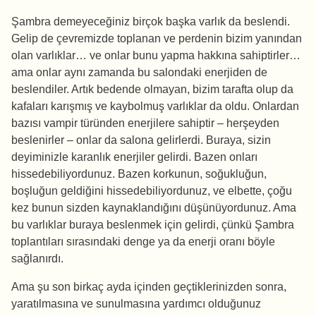
Şambra demeyeceğiniz birçok başka varlık da beslendi.
Gelip de çevremizde toplanan ve perdenin bizim yanından
olan varlıklar… ve onlar bunu yapma hakkına sahiptirler…
ama onlar aynı zamanda bu salondaki enerjiden de
beslendiler. Artık bedende olmayan, bizim tarafta olup da
kafaları karışmış ve kaybolmuş varlıklar da oldu. Onlardan
bazısı vampir türünden enerjilere sahiptir – herşeyden
beslenirler – onlar da salona gelirlerdi. Buraya, sizin
deyiminizle karanlık enerjiler gelirdi. Bazen onları
hissedebiliyordunuz. Bazen korkunun, soğukluğun,
boşluğun geldiğini hissedebiliyordunuz, ve elbette, çoğu
kez bunun sizden kaynaklandığını düşünüyordunuz. Ama
bu varlıklar buraya beslenmek için gelirdi, çünkü Şambra
toplantıları sırasındaki denge ya da enerji oranı böyle
sağlanırdı.
Ama şu son birkaç ayda içinden geçtiklerinizden sonra,
yaratılmasına ve sunulmasına yardımcı olduğunuz