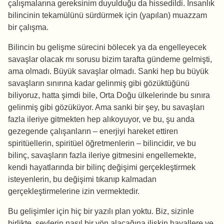
çalışmalarına gereksinim duyulduğu da hissedildi. İnsanlık
bilincinin tekamülünü sürdürmek için (yapılan) muazzam
bir çalışma.
Bilincin bu gelişme sürecini bölecek ya da engelleyecek
savaşlar olacak mı sorusu bizim tarafta gündeme gelmişti,
ama olmadı. Büyük savaşlar olmadı. Sanki hep bu büyük
savaşların sınırına kadar gelinmiş gibi gözüktüğünü
biliyoruz, hatta şimdi bile, Orta Doğu ülkelerinde bu sınıra
gelinmiş gibi gözüküyor. Ama sanki bir şey, bu savaşları
fazla ileriye gitmekten hep alıkoyuyor, ve bu, şu anda
gezegende çalışanların – enerjiyi hareket ettiren
spiritüellerin, spiritüel öğretmenlerin – bilincidir, ve bu
bilinç, savaşların fazla ileriye gitmesini engellemekte,
kendi hayatlarında bir bilinç değişimi gerçekleştirmek
isteyenlerin, bu değişimi tıkanıp kalmadan
gerçekleştirmelerine izin vermektedir.
Bu gelişimler için hiç bir yazılı plan yoktu. Biz, sizinle
birlikte, şeylerin nasıl bir yön alacağına ilişkin hayallere ve