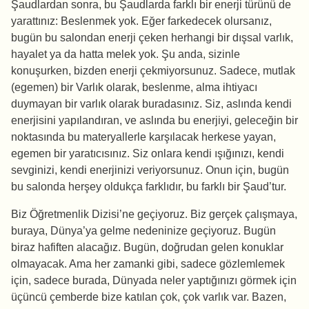
Şaudlardan sonra, bu Şaudlarda farklı bir enerji türünü de
yarattınız: Beslenmek yok. Eğer farkedecek olursanız,
bugün bu salondan enerji çeken herhangi bir dışsal varlık,
hayalet ya da hatta melek yok. Şu anda, sizinle
konuşurken, bizden enerji çekmiyorsunuz. Sadece, mutlak
(egemen) bir Varlık olarak, beslenme, alma ihtiyacı
duymayan bir varlık olarak buradasınız. Siz, aslında kendi
enerjisini yapılandıran, ve aslında bu enerjiyi, geleceğin bir
noktasında bu materyallerle karşılacak herkese yayan,
egemen bir yaratıcısınız. Siz onlara kendi ışığınızı, kendi
sevginizi, kendi enerjinizi veriyorsunuz. Onun için, bugün
bu salonda herşey oldukça farklıdır, bu farklı bir Şaud’tur.
Biz Öğretmenlik Dizisi’ne geçiyoruz. Biz gerçek çalışmaya,
buraya, Dünya’ya gelme nedeninize geçiyoruz. Bugün
biraz hafiften alacağız. Bugün, doğrudan gelen konuklar
olmayacak. Ama her zamanki gibi, sadece gözlemlemek
için, sadece burada, Dünyada neler yaptığınızı görmek için
üçüncü çemberde bize katılan çok, çok varlık var. Bazen,