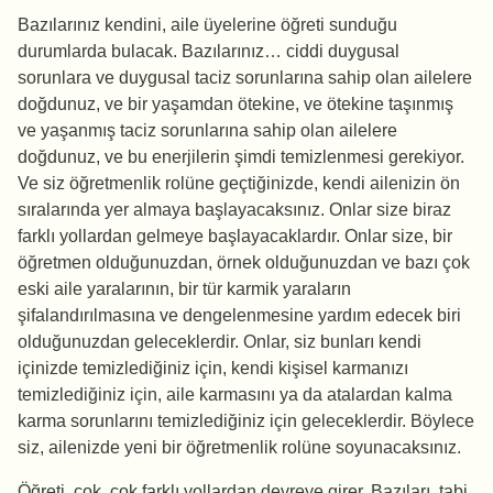
Bazılarınız kendini, aile üyelerine öğreti sunduğu
durumlarda bulacak. Bazılarınız… ciddi duygusal
sorunlara ve duygusal taciz sorunlarına sahip olan ailelere
doğdunuz, ve bir yaşamdan ötekine, ve ötekine taşınmış
ve yaşanmış taciz sorunlarına sahip olan ailelere
doğdunuz, ve bu enerjilerin şimdi temizlenmesi gerekiyor.
Ve siz öğretmenlik rolüne geçtiğinizde, kendi ailenizin ön
sıralarında yer almaya başlayacaksınız. Onlar size biraz
farklı yollardan gelmeye başlayacaklardır. Onlar size, bir
öğretmen olduğunuzdan, örnek olduğunuzdan ve bazı çok
eski aile yaralarının, bir tür karmik yaraların
şifalandırılmasına ve dengelenmesine yardım edecek biri
olduğunuzdan geleceklerdir. Onlar, siz bunları kendi
içinizde temizlediğiniz için, kendi kişisel karmanızı
temizlediğiniz için, aile karmasını ya da atalardan kalma
karma sorunlarını temizlediğiniz için geleceklerdir. Böylece
siz, ailenizde yeni bir öğretmenlik rolüne soyunacaksınız.
Öğreti, çok, çok farklı yollardan devreye girer. Bazıları, tabi,