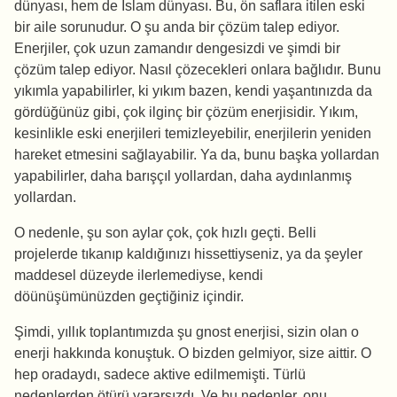
dünyası, hem de İslam dünyası. Bu, ön saflara itilen eski
bir aile sorunudur. O şu anda bir çözüm talep ediyor.
Enerjiler, çok uzun zamandır dengesizdi ve şimdi bir
çözüm talep ediyor. Nasıl çözecekleri onlara bağlıdır. Bunu
yıkımla yapabilirler, ki yıkım bazen, kendi yaşantınızda da
gördüğünüz gibi, çok ilginç bir çözüm enerjisidir. Yıkım,
kesinlikle eski enerjileri temizleyebilir, enerjilerin yeniden
hareket etmesini sağlayabilir. Ya da, bunu başka yollardan
yapabilirler, daha barışçıl yollardan, daha aydınlanmış
yollardan.
O nedenle, şu son aylar çok, çok hızlı geçti. Belli
projelerde tıkanıp kaldığınızı hissettiyseniz, ya da şeyler
maddesel düzeyde ilerlemediyse, kendi
döünüşümünüzden geçtiğiniz içindir.
Şimdi, yıllık toplantımızda şu gnost enerjisi, sizin olan o
enerji hakkında konuştuk. O bizden gelmiyor, size aittir. O
hep oradaydı, sadece aktive edilmemişti. Türlü
nedenlerden ötürü yararsızdı. Ve bu nedenler, onu