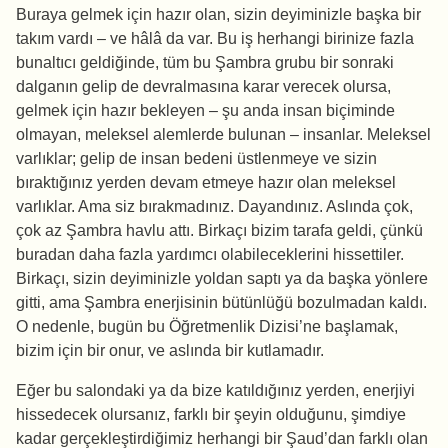
Buraya gelmek için hazır olan, sizin deyiminizle başka bir
takım vardı – ve hâlâ da var. Bu iş herhangi birinize fazla
bunaltıcı geldiğinde, tüm bu Şambra grubu bir sonraki
dalganın gelip de devralmasına karar verecek olursa,
gelmek için hazır bekleyen – şu anda insan biçiminde
olmayan, meleksel alemlerde bulunan – insanlar. Meleksel
varlıklar; gelip de insan bedeni üstlenmeye ve sizin
bıraktığınız yerden devam etmeye hazır olan meleksel
varlıklar. Ama siz bırakmadınız. Dayandınız. Aslında çok,
çok az Şambra havlu attı. Birkaçı bizim tarafa geldi, çünkü
buradan daha fazla yardımcı olabileceklerini hissettiler.
Birkaçı, sizin deyiminizle yoldan saptı ya da başka yönlere
gitti, ama Şambra enerjisinin bütünlüğü bozulmadan kaldı.
O nedenle, bugün bu Öğretmenlik Dizisi’ne başlamak,
bizim için bir onur, ve aslında bir kutlamadır.
Eğer bu salondaki ya da bize katıldığınız yerden, enerjiyi
hissedecek olursanız, farklı bir şeyin olduğunu, şimdiye
kadar gerçekleştirdiğimiz herhangi bir Şaud’dan farklı olan