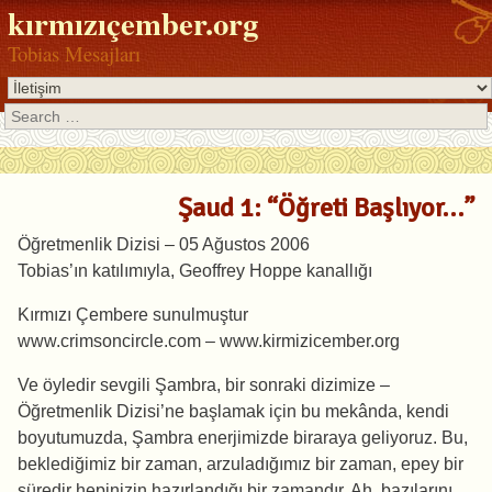
kırmızıçember.org
Tobias Mesajları
Search
Şaud 1: “Öğreti Başlıyor…”
Öğretmenlik Dizisi – 05 Ağustos 2006
Tobias’ın katılımıyla, Geoffrey Hoppe kanallığı
Kırmızı Çembere sunulmuştur
www.crimsoncircle.com – www.kirmizicember.org
Ve öyledir sevgili Şambra, bir sonraki dizimize –
Öğretmenlik Dizisi’ne başlamak için bu mekânda, kendi
boyutumuzda, Şambra enerjimizde biraraya geliyoruz. Bu,
beklediğimiz bir zaman, arzuladığımız bir zaman, epey bir
süredir hepinizin hazırlandığı bir zamandır. Ah, bazılarını