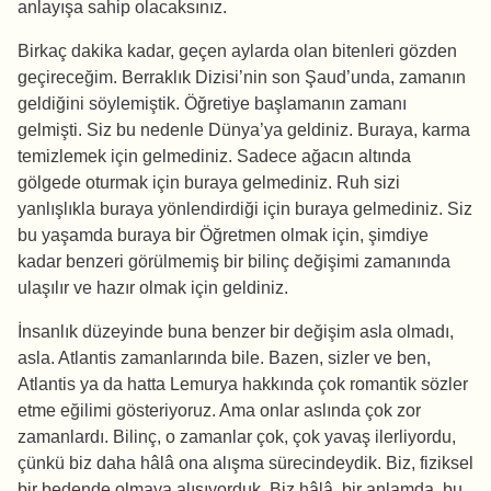
anlayışa sahip olacaksınız.
Birkaç dakika kadar, geçen aylarda olan bitenleri gözden
geçireceğim. Berraklık Dizisi’nin son Şaud’unda, zamanın
geldiğini söylemiştik. Öğretiye başlamanın zamanı
gelmişti. Siz bu nedenle Dünya’ya geldiniz. Buraya, karma
temizlemek için gelmediniz. Sadece ağacın altında
gölgede oturmak için buraya gelmediniz. Ruh sizi
yanlışlıkla buraya yönlendirdiği için buraya gelmediniz. Siz
bu yaşamda buraya bir Öğretmen olmak için, şimdiye
kadar benzeri görülmemiş bir bilinç değişimi zamanında
ulaşılır ve hazır olmak için geldiniz.
İnsanlık düzeyinde buna benzer bir değişim asla olmadı,
asla. Atlantis zamanlarında bile. Bazen, sizler ve ben,
Atlantis ya da hatta Lemurya hakkında çok romantik sözler
etme eğilimi gösteriyoruz. Ama onlar aslında çok zor
zamanlardı. Bilinç, o zamanlar çok, çok yavaş ilerliyordu,
çünkü biz daha hâlâ ona alışma sürecindeydik. Biz, fiziksel
bir bedende olmaya alışıyorduk. Biz hâlâ, bir anlamda, bu