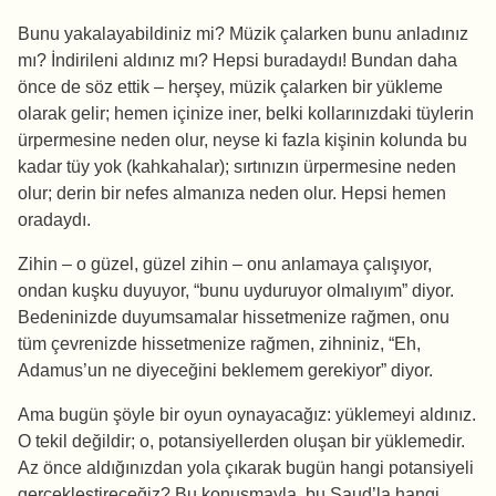
Bunu yakalayabildiniz mi? Müzik çalarken bunu anladınız
mı? İndirileni aldınız mı? Hepsi buradaydı! Bundan daha
önce de söz ettik – herşey, müzik çalarken bir yükleme
olarak gelir; hemen içinize iner, belki kollarınızdaki tüylerin
ürpermesine neden olur, neyse ki fazla kişinin kolunda bu
kadar tüy yok (kahkahalar); sırtınızın ürpermesine neden
olur; derin bir nefes almanıza neden olur. Hepsi hemen
oradaydı.
Zihin – o güzel, güzel zihin – onu anlamaya çalışıyor,
ondan kuşku duyuyor, “bunu uyduruyor olmalıyım” diyor.
Bedeninizde duyumsamalar hissetmenize rağmen, onu
tüm çevrenizde hissetmenize rağmen, zihniniz, “Eh,
Adamus’un ne diyeceğini beklemem gerekiyor” diyor.
Ama bugün şöyle bir oyun oynayacağız: yüklemeyi aldınız.
O tekil değildir; o, potansiyellerden oluşan bir yüklemedir.
Az önce aldığınızdan yola çıkarak bugün hangi potansiyeli
gerçekleştireceğiz? Bu konuşmayla, bu Şaud’la hangi