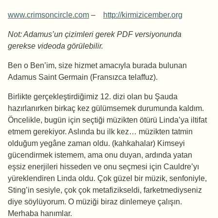
www.crimsoncircle.com
–
http://kirmizicember.org
Not: Adamus’un çizimleri gerek PDF versiyonunda
gerekse videoda görülebilir.
Ben o Ben’im, size hizmet amacıyla burada bulunan
Adamus Saint Germain (Fransızca telaffuz).
Birlikte gerçekleştirdiğimiz 12. dizi olan bu Şauda
hazırlanırken birkaç kez gülümsemek durumunda kaldım.
Öncelikle, bugün için seçtiği müzikten ötürü Linda’ya iltifat
etmem gerekiyor. Aslında bu ilk kez… müzikten tatmin
olduğum yegâne zaman oldu. (kahkahalar) Kimseyi
gücendirmek istemem, ama onu duyan, ardında yatan
eşsiz enerjileri hisseden ve onu seçmesi için Cauldre’yı
yüreklendiren Linda oldu. Çok güzel bir müzik, senfoniyle,
Sting’in sesiyle, çok çok metafizikseldi, farketmediyseniz
diye söylüyorum. O müziği biraz dinlemeye çalışın.
Merhaba hanımlar.