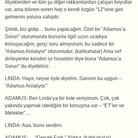
ölçeklerden ve tüm şu diğer rakkamlardan çalışan boyutlar
var, ama bilinen evren hep o kendi özgün “12”sine geri
gelmenin yoluna sahiptir.
Şimdi, biz gidip… bunu yapacağım. Özel bir “Adamus’a
Sorun” oturumunda bununla ilgili uzun uzadıya
konuşacağım, gerçi soru almıyorum; bu sadece bir
“Adamus Anlatıyor” oturumudur. (kahkahalar) Ama sırf
dinleyenler kendini iyi hissetsin diye buna “Adamus’a
Sorun” da diyebiliriz.
LİNDA: Hayır, neyse öyle diyelim. Sanırım bu uygun –
“Adamus Anlatıyor.”
ADAMUS: Ben Linda’ya bir liste veriyorum. Çok, çok
yakında yapmak istediğim bir konuşma var – “ET’ler ve
Melekler”…
LİNDA: Aaa, bunu sevdim.
ADAMUS: … “Gerçek Fark.” Yoktur. (kahkahalar)