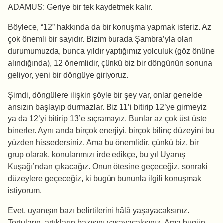
ADAMUS: Geriye bir tek kaydetmek kalır.
Böylece, “12” hakkında da bir konuşma yapmak isteriz. Az
çok önemli bir sayıdır. Bizim burada Şambra’yla olan
durumumuzda, bunca yıldır yaptığımız yolculuk (göz önüne
alındığında), 12 önemlidir, çünkü biz bir döngünün sonuna
geliyor, yeni bir döngüye giriyoruz.
Şimdi, döngülere ilişkin şöyle bir şey var, onlar genelde
ansızın başlayıp durmazlar. Biz 11’i bitirip 12’ye girmeyiz
ya da 12’yi bitirip 13’e sıçramayız. Bunlar az çok üst üste
binerler. Aynı anda birçok enerjiyi, birçok bilinç düzeyini bu
yüzden hissedersiniz. Ama bu önemlidir, çünkü biz, bir
grup olarak, konularımızı irdeledikçe, bu yıl Uyanış
Kuşağı’ndan çıkacağız. Onun ötesine geçeceğiz, sonraki
düzeylere geçeceğiz, ki bugün bununla ilgili konuşmak
istiyorum.
Evet, uyanışın bazı belirtilerini hâlâ yaşayacaksınız.
Tortuların, artıkların bazısını yaşayacaksınız. Ama bugün