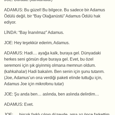
ADAMUS: Bu güzel! Bu bilgece. Bu sadece bir Adamus
Ödülü değil, bir “Bay Olağanüstü” Adamus Ödülü hak
ediyor.
LİNDA: “Bay İnanılmaz” Adamus.
JOE: Hey teşekkür ederim, Adamus.
ADAMUS: Hadi… ayağa kalk, buraya gel. Dünyadaki
herkes seni görsün diye buraya gel. Evet, bu özel
seremoni için şık giyinmiş olmana memnun oldum.
(kahkahalar) Hadi bakalım. Ben senin için şunu tutarım.
(Joe, Adamus’un ona verdiği paketi elinde tuttuğu için,
Adamus Joe için mikrofonu tutar)
JOE: Şu anda ben… aslında, ben aslında delirdim…
ADAMUS: Evet.
JOE: … birçok farklı çılgın düzeyde, ama az önce farkettim