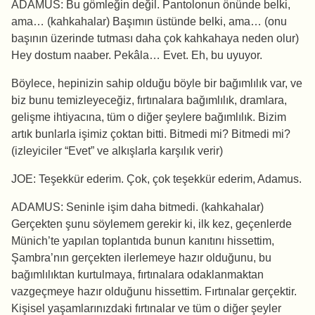
ADAMUS: Bu gömleğin değil. Pantolonun önünde belki,
ama… (kahkahalar) Başımın üstünde belki, ama… (onu
başının üzerinde tutması daha çok kahkahaya neden olur)
Hey dostum naaber. Pekâla… Evet. Eh, bu uyuyor.
Böylece, hepinizin sahip olduğu böyle bir bağımlılık var, ve
biz bunu temizleyeceğiz, fırtınalara bağımlılık, dramlara,
gelişme ihtiyacına, tüm o diğer şeylere bağımlılık. Bizim
artık bunlarla işimiz çoktan bitti. Bitmedi mi? Bitmedi mi?
(izleyiciler “Evet” ve alkışlarla karşılık verir)
JOE: Teşekkür ederim. Çok, çok teşekkür ederim, Adamus.
ADAMUS: Seninle işim daha bitmedi. (kahkahalar)
Gerçekten şunu söylemem gerekir ki, ilk kez, geçenlerde
Münich’te yapılan toplantıda bunun kanıtını hissettim,
Şambra’nın gerçekten ilerlemeye hazır olduğunu, bu
bağımlılıktan kurtulmaya, fırtınalara odaklanmaktan
vazgeçmeye hazır olduğunu hissettim. Fırtınalar gerçektir.
Kişisel yaşamlarınızdaki fırtınalar ve tüm o diğer şeyler