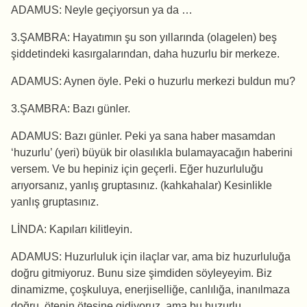
ADAMUS: Neyle geçiyorsun ya da …
3.ŞAMBRA: Hayatımın şu son yıllarında (olagelen) beş
şiddetindeki kasırgalarından, daha huzurlu bir merkeze.
ADAMUS: Aynen öyle. Peki o huzurlu merkezi buldun mu?
3.ŞAMBRA: Bazı günler.
ADAMUS: Bazı günler. Peki ya sana haber masamdan
‘huzurlu’ (yeri) büyük bir olasılıkla bulamayacağın haberini
versem. Ve bu hepiniz için geçerli. Eğer huzurluluğu
arıyorsanız, yanlış gruptasınız. (kahkahalar) Kesinlikle
yanlış gruptasınız.
LİNDA: Kapıları kilitleyin.
ADAMUS: Huzurluluk için ilaçlar var, ama biz huzurluluğa
doğru gitmiyoruz. Bunu size şimdiden söyleyeyim. Biz
dinamizme, çoşkuluya, enerjiselliğe, canlılığa, inanılmaza
doğru, ötenin ötesine gidiyoruz, ama bu huzurlu