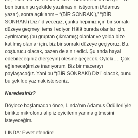
ben bunun şu şekilde yazılmasını istiyorum (Adamus
yazar), sonra açıklarım – “(BİR SONRAKİ),” “(BİR
SONRAKİ) Dizi” diyeceğiz, çünkü hepimiz için bir sonraki
düzeye geçmeyi temsil ediyor. Hâlâ burada olanlar için,
ayrılmamış (bu gruptan çıkmamış) olanlar ve yolda bize
katılmış olanlar için, biz bir sonraki düzeye geçiyoruz. Bu,
coşturucu olacak, bazen de sinir edici. Şu anda hayal
edebileceğiniz (herşeyin) ötesine geçecek. Öyleki…. Çok
eğleneceğimize inanıyorum. Biz bir macerayı
paylaşacağız. Yani bu “(BİR SONRAKİ) Dizi” olacak, bunu
bu şekilde yazmak isterseniz.
Neredesiniz?
Böylece başlamadan önce, Linda’nın Adamus Ödülleri’yle
birlikte mikrofonu alıp izleyicilerin yanına gitmesini
isteyeceğim.
LİNDA: Evvet efendim!