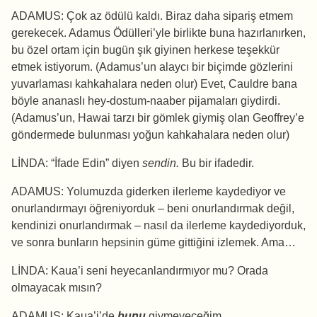
ADAMUS: Çok az ödülü kaldı. Biraz daha sipariş etmem
gerekecek. Adamus Ödülleri’yle birlikte buna hazırlanırken,
bu özel ortam için bugün şık giyinen herkese teşekkür
etmek istiyorum. (Adamus’un alaycı bir biçimde gözlerini
yuvarlaması kahkahalara neden olur) Evet, Cauldre bana
böyle ananaslı hey-dostum-naaber pijamaları giydirdi.
(Adamus’un, Hawai tarzı bir gömlek giymiş olan Geoffrey’e
göndermede bulunması yoğun kahkahalara neden olur)
LİNDA: “İfade Edin” diyen
sendin.
Bu bir ifadedir.
ADAMUS: Yolumuzda giderken ilerleme kaydediyor ve
onurlandırmayı öğreniyorduk – beni onurlandırmak değil,
kendinizi onurlandırmak – nasıl da ilerleme kaydediyorduk,
ve sonra bunların hepsinin güme gittiğini izlemek. Ama…
LİNDA: Kaua’i seni heyecanlandırmıyor mu? Orada
olmayacak mısın?
ADAMUS: Kaua’i’de
bunu
giymeyeceğim.