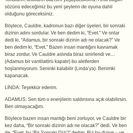
sözünü edeceğimiz bu yeni şeylerin de oyuna dahil
olduğunu göreceksiniz.
Böylece, Cauldre, kadronun bazı diğer üyeleri, bir sonraki
dizinin adını sordular. Ve ben dedim ki, “Evet.” Ve onlar
dedi ki, “Adamus, bir sonraki dizinin adı ne olacak?” Ve
ben dedim ki, “Evet.” Bazen insan mantığını kavramak
biraz zordur. Ve Cauldre aslında biraz sinirlendi ve…
(Adamus bir vantilatörü kapatır) bu aletlerden
hoşlanmıyorum. Seninki kalabilir (Linda’ya). Benimki
kapanacak.
LİNDA: Teşekkür ederim.
ADAMUS: Sen tüm o enerjilerin saldırısına açık olabilirsin.
Ben olmayacağım.
Böylece bazen insan mantığı beni zorluyor, ve Cauldre bir
kez daha, “Bir sonraki dizinin adı ne olacak?” dedi. Ve ben
de, “Evet, bu ‘Bir Sonraki Dizi’!” dedim. Biz bu diziye – ve