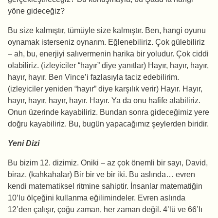
yöne gideceğiz?
Bu size kalmıştır, tümüyle size kalmıştır. Ben, hangi oyunu
oynamak isterseniz oynarım. Eğlenebiliriz. Çok gülebiliriz
– ah, bu, enerjiyi salıvermenin harika bir yoludur. Çok ciddi
olabiliriz. (izleyiciler “hayır” diye yanıtlar) Hayır, hayır, hayır,
hayır, hayır. Ben Vince’i fazlasıyla taciz edebilirim.
(izleyiciler yeniden “hayır” diye karşılık verir) Hayır. Hayır,
hayır, hayır, hayır, hayır. Hayır. Ya da onu hafife alabiliriz.
Onun üzerinde kayabiliriz. Bundan sonra gideceğimiz yere
doğru kayabiliriz. Bu, bugün yapacağımız şeylerden biridir.
Yeni Dizi
Bu bizim 12. dizimiz. Oniki – az çok önemli bir sayı, David,
biraz. (kahkahalar) Bir bir ve bir iki. Bu aslında… evren
kendi matematiksel ritmine sahiptir. İnsanlar matematiğin
10’lu ölçeğini kullanma eğilimindeler. Evren aslında
12’den çalışır, çoğu zaman, her zaman değil. 4’lü ve 66’lı