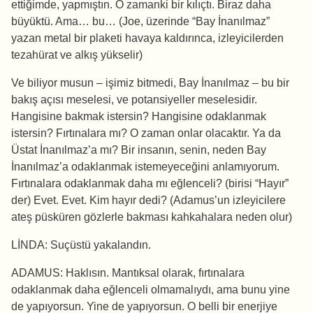
ettiğimde, yapmıştın. O zamanki bir kılıçtı. Biraz daha
büyüktü. Ama… bu… (Joe, üzerinde “Bay İnanılmaz”
yazan metal bir plaketi havaya kaldırınca, izleyicilerden
tezahürat ve alkış yükselir)
Ve biliyor musun – işimiz bitmedi, Bay İnanılmaz – bu bir
bakış açısı meselesi, ve potansiyeller meselesidir.
Hangisine bakmak istersin? Hangisine odaklanmak
istersin? Fırtınalara mı? O zaman onlar olacaktır. Ya da
Üstat İnanılmaz’a mı? Bir insanın, senin, neden Bay
İnanılmaz’a odaklanmak istemeyeceğini anlamıyorum.
Fırtınalara odaklanmak daha mı eğlenceli? (birisi “Hayır”
der) Evet. Evet. Kim hayır dedi? (Adamus’un izleyicilere
ateş püsküren gözlerle bakması kahkahalara neden olur)
LİNDA: Suçüstü yakalandın.
ADAMUS: Haklısın. Mantıksal olarak, fırtınalara
odaklanmak daha eğlenceli olmamalıydı, ama bunu yine
de yapıyorsun. Yine de yapıyorsun. O belli bir enerjiye